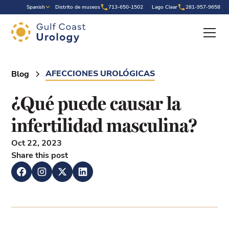
.
Spanish
Distrito de museos
713-650-1502
Lago Clear
281-957-9658
AFECCIONES UROLÓGICAS
Blog
¿Qué puede causar la
infertilidad masculina?
Oct 22, 2023
Share this post