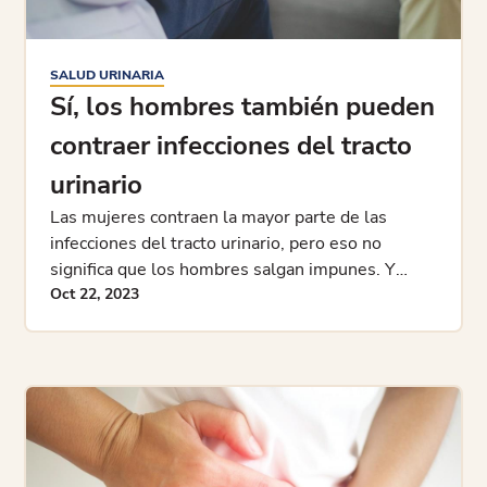
SALUD URINARIA
Sí, los hombres también pueden
contraer infecciones del tracto
urinario
Las mujeres contraen la mayor parte de las
infecciones del tracto urinario, pero eso no
significa que los hombres salgan impunes. Y
cuando los hombres contraen infecciones
Oct 22, 2023
urinarias, tienden a ser más complicadas