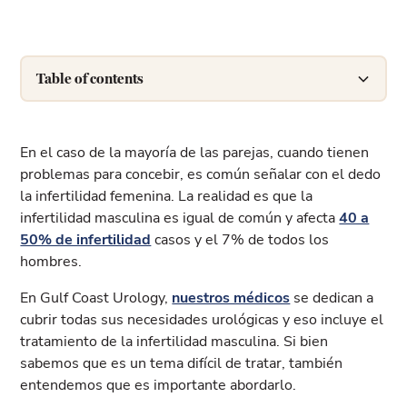
Table of contents
Cómo se diagnostica la infertilidad en los hombres
Factores que contribuyen a la infertilidad
Signos de infertilidad masculina
En el caso de la mayoría de las parejas, cuando tienen
masculina
problemas para concebir, es común señalar con el dedo
la infertilidad femenina. La realidad es que la
infertilidad masculina es igual de común y afecta
40 a
50% de infertilidad
casos y el 7% de todos los
hombres.
En Gulf Coast Urology,
nuestros médicos
se dedican a
cubrir todas sus necesidades urológicas y eso incluye el
tratamiento de la infertilidad masculina. Si bien
sabemos que es un tema difícil de tratar, también
entendemos que es importante abordarlo.