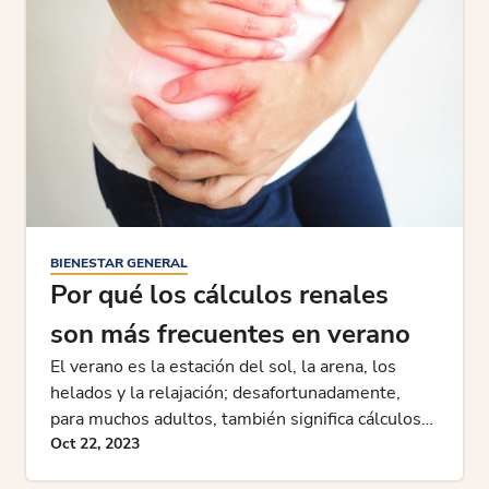
BIENESTAR GENERAL
Por qué los cálculos renales
son más frecuentes en verano
El verano es la estación del sol, la arena, los
helados y la relajación; desafortunadamente,
para muchos adultos, también significa cálculos
renales. Mientras que el clima y los cálculos
Oct 22, 2023
renales