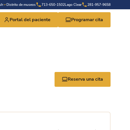
sh
Distrito de museos
713-650-1502
Lago Clear
281-957-9658
Portal del paciente
Programar cita
Reserva una cita