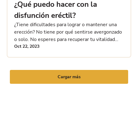
¿Qué puedo hacer con la
disfunción eréctil?
¿Tiene dificultades para lograr o mantener una
erección? No tiene por qué sentirse avergonzado
o solo. No esperes para recuperar tu vitalidad
sexual y tu confianza en ti mismo
Oct 22, 2023
Cargar más