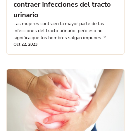
contraer infecciones del tracto
urinario
Las mujeres contraen la mayor parte de las
infecciones del tracto urinario, pero eso no
significa que los hombres salgan impunes. Y
cuando los hombres contraen infecciones
Oct 22, 2023
urinarias, tienden a ser más complicadas