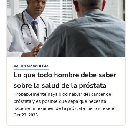
SALUD MASCULINA
Lo que todo hombre debe saber
sobre la salud de la próstata
Probablemente haya oído hablar del cáncer de
próstata y es posible que sepa que necesita
hacerse un examen de la próstata, pero si ese es
el alcance de su conocimiento, tómese un mes
Oct 22, 2023