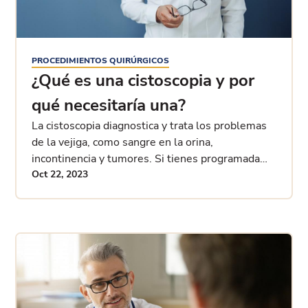
PROCEDIMIENTOS QUIRÚRGICOS
¿Qué es una cistoscopia y por
qué necesitaría una?
La cistoscopia diagnostica y trata los problemas
de la vejiga, como sangre en la orina,
incontinencia y tumores. Si tienes programada
una cistoscopia, esto es lo que debes hacer
Oct 22, 2023