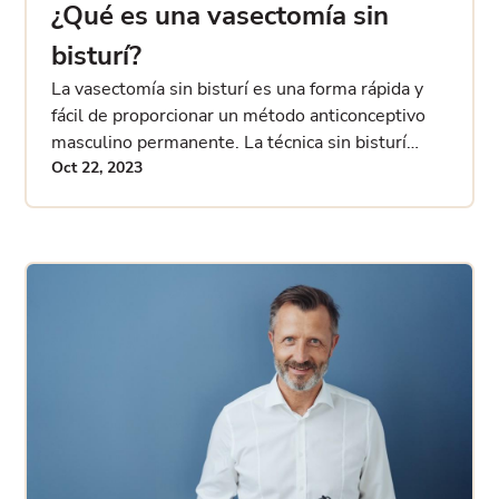
¿Qué es una vasectomía sin
bisturí?
La vasectomía sin bisturí es una forma rápida y
fácil de proporcionar un método anticonceptivo
masculino permanente. La técnica sin bisturí
permite una recuperación más rápida y reduce las
Oct 22, 2023
complicaciones