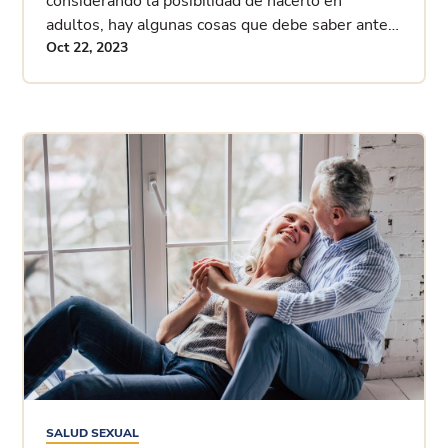
considerando la posibilidad de hacerlo en
adultos, hay algunas cosas que debe saber antes
de someterse a la cirugía. Sigue leyendo para
Oct 22, 2023
encontrar o
SALUD SEXUAL