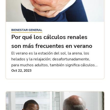
BIENESTAR GENERAL
Por qué los cálculos renales
son más frecuentes en verano
El verano es la estación del sol, la arena, los
helados y la relajación; desafortunadamente,
para muchos adultos, también significa cálculos
renales. Mientras que el clima y los cálculos
Oct 22, 2023
renales