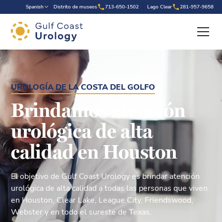
.
Spanish
Distrito de museos
713-650-1502
Lago Clear
281-957-9658
UROLOGÍA DE LA COSTA DEL GOLFO
Brindamos atención
urológica de alta
calidad en Houston
El objetivo de Gulf Coast Urology es brindar atención
urológica de alta calidad a todas las personas que viven
en Houston, Clear Lake, League City, Friendswood,
Webster y en todo el sureste de Texas.