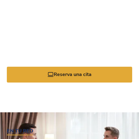
Reserva tu atención
personalizada
Para acceder a la mejor y más completa atención
urológica, asóciese con el equipo de Gulf Coast Urology.
Solicite su cita hoy mismo llamando a la oficina o
haciendo clic en la herramienta de reservas en línea.
Reserva una cita
EN TU RED