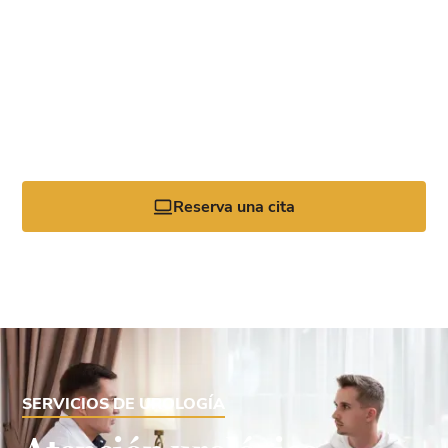
personalizada
Para acceder a la mejor y más completa atención
urológica, asóciese con el equipo de Gulf Coast Urology.
Solicite su cita hoy mismo llamando a la oficina o
haciendo clic en la herramienta de reservas en línea.
Reserva una cita
SERVICIOS DE UROLOGÍA