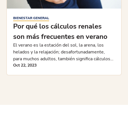
BIENESTAR GENERAL
Por qué los cálculos renales
son más frecuentes en verano
El verano es la estación del sol, la arena, los
helados y la relajación; desafortunadamente,
para muchos adultos, también significa cálculos
renales. Mientras que el clima y los cálculos
Oct 22, 2023
renales