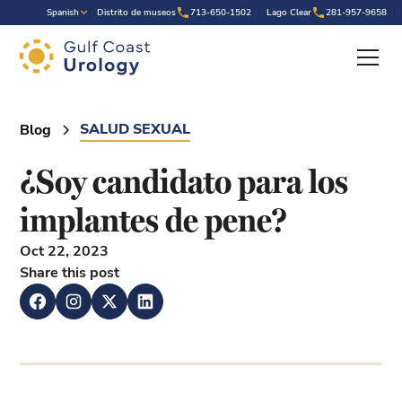
.
Spanish
Distrito de museos
713-650-1502
Lago Clear
281-957-9658
SALUD SEXUAL
Blog
¿Soy candidato para los
implantes de pene?
Oct 22, 2023
Share this post