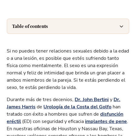
Table of contents
Incremente
«Bombeado» permanentemente
Los implantes requieren procedimientos
Si no puedes tener relaciones sexuales debido a la edad
quirúrgicos sencillos
o a una lesión, es posible que estés sufriendo tanto
Dos cilindros
física como mentalmente. El sexo es una expresión
normal y feliz de intimidad que brinda un gran placer a
Válvula de bombeo y descarga
ambos miembros de la pareja. Si te estás perdiendo el
sexo, te estás perdiendo la vida.
Depósito lleno de líquido
Durante más de tres decenios,
Dr. John Bertini
y
Dr.
James Harris
de
Urología de la Costa del Golfo
han
tratado con éxito a hombres que sufren de
disfunción
eréctil
(ED) con seguridad y eficacia
implantes de pene
.
En nuestras oficinas de Houston y Nassau Bay, Texas,