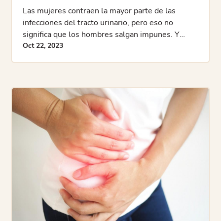
Las mujeres contraen la mayor parte de las
infecciones del tracto urinario, pero eso no
significa que los hombres salgan impunes. Y
cuando los hombres contraen infecciones
Oct 22, 2023
urinarias, tienden a ser más complicadas